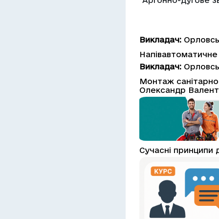
"Аргонно-дугове з
Викладач:
Орловсь
Напівавтоматичне
Викладач:
Орловсь
Монтаж санітарно-
Олександр Валент
Сучасні принципи д