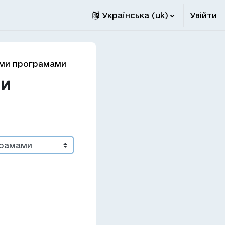
Українська ‎(uk)‎
Увійти
німи програмами
ми