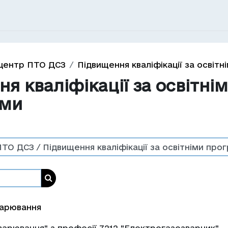
центр ПТО ДСЗ
Підвищення кваліфікації за освіт
я кваліфікації за освітні
ами
Пошук курсів
варювання