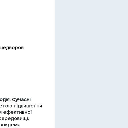
ьшедворов
дія. Сучасні
метою підвищення
я ефективної
середовищі.
 зокрема