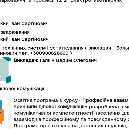
варювання" з професії 7212 "Електрогазозварник"
кий Іван Сергійович
 зварювання
кий Іван Сергійович
технічних систем і устаткування ( викладач - Бол
инович тел. +380988626660 )
Викладач:
Галкін Вадим Олегович
ілової комунікації
Освітня програма з курсу «
Професійна взаємо
принципи ділової комунікації
» розроблена з 
комунікативної компетентності населення дл
взаємодії в професійному та повсякденному 
Програма орієнтована на дорослих слухачів,