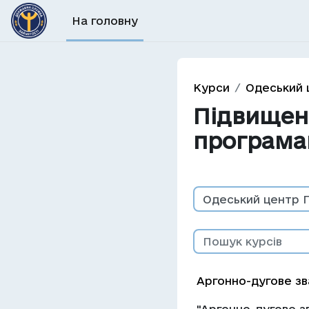
Перейти до головного вмісту
На головну
Курси
Одеський 
Підвищенн
програм
Категорії курсів
Пошук курсів
Аргонно-дугове з