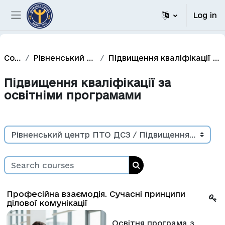
Skip to main content
Log in
Side panel
Courses
Рівненський центр ПТО ДСЗ
Підвищення кваліфікації за освітніми програмами
Підвищення кваліфікації за
освітніми програмами
Course categories
Search courses
Search courses
Професійна взаємодія. Сучасні принципи
ділової комунікації
Освітня програма з