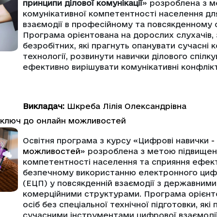
принципи ділової комунікації
» розроблена з 
комунікативної компетентності населення дл
взаємодії в професійному та повсякденному 
Програма орієнтована на дорослих слухачів,
безробітних, які прагнуть опанувати сучасні 
технології, розвинути навички ділового спілк
ефективно вирішувати комунікативні конфлік
Викладач:
Шкреба Лілія Олександрівна
- ключ до онлайн можливостей
Освітня програма з курсу «Цифрові навички
-
можливостей
» розроблена з метою підвищен
компетентності населення та сприяння ефек
безпечному використанню електронного циф
(ЕЦП) у повсякденній взаємодії з державними
комерційними структурами. Програма орієнт
осіб без спеціальної технічної підготовки, які
сучасними інструментами цифрової взаємодії