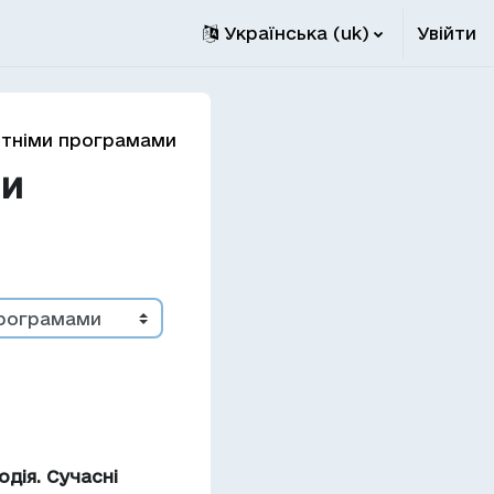
Українська ‎(uk)‎
Увійти
вітніми програмами
ми
дія. Сучасні