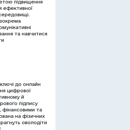
метою підвищення
я ефективної
середовищі.
 зокрема
комунікативні
ування та навчитися
ти
ключі до онлайн
ня цифрової
тивному й
рового підпису
, фінансовими та
ована на фізичних
 прагнуть оволодіти
.