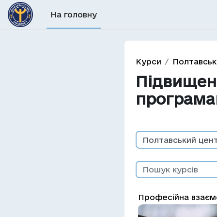
Перейти до головного вмісту
На головну
Курси
Полтавськ
Підвищенн
програм
Категорії курсів
Пошук курсів
Професійна взаємод