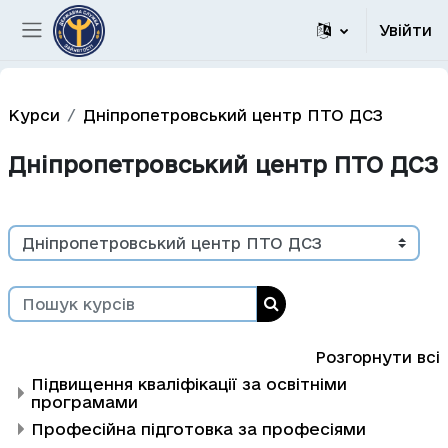
Перейти до головного вмісту
Увійти
Бокова панель
Курси
Дніпропетровський центр ПТО ДСЗ
Дніпропетровський центр ПТО ДСЗ
Категорії курсів
Пошук курсів
Пошук курсів
Розгорнути всі
Підвищення кваліфікації за освітніми
програмами
Професійна підготовка за професіями