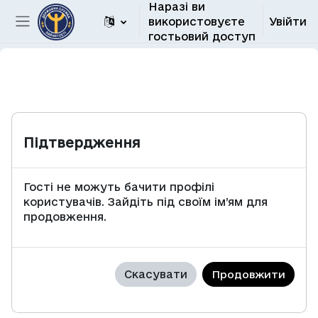
Наразі ви
Перейти до головного вмісту
використовуєте
Увійти
Бокова панель
гостьовий доступ
Підтвердження
Гості не можуть бачити профілі
користувачів. Зайдіть під своїм ім’ям для
продовження.
Скасувати
Продовжити