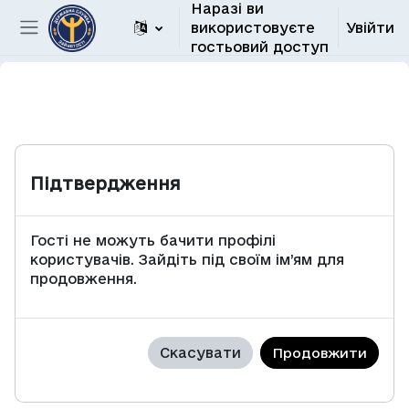
Наразі ви
Перейти до головного вмісту
використовуєте
Увійти
Бокова панель
гостьовий доступ
Підтвердження
Гості не можуть бачити профілі
користувачів. Зайдіть під своїм ім’ям для
продовження.
Скасувати
Продовжити