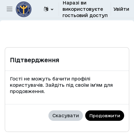
Наразі ви
Перейти до головного вмісту
використовуєте
Увійти
Бокова панель
гостьовий доступ
Підтвердження
Гості не можуть бачити профілі
користувачів. Зайдіть під своїм ім’ям для
продовження.
Скасувати
Продовжити