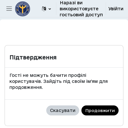
Наразі ви
Перейти до головного вмісту
використовуєте
Увійти
Бокова панель
гостьовий доступ
Підтвердження
Гості не можуть бачити профілі
користувачів. Зайдіть під своїм ім’ям для
продовження.
Скасувати
Продовжити