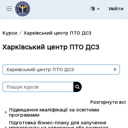
Перейти до головного вмісту
Увійти
Бокова панель
Курси
Харківський центр ПТО ДСЗ
Харківський центр ПТО ДСЗ
Категорії курсів
Пошук курсів
Пошук курсів
Розгорнути всі
Підвищення кваліфікації за освітніми
програмами
Підготовка бізнес-плану для залучення
мікрогранту на створення або розвиток